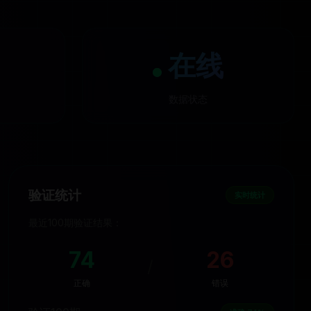
在线
数据状态
验证统计
实时统计
最近100期验证结果：
74
26
/
正确
错误