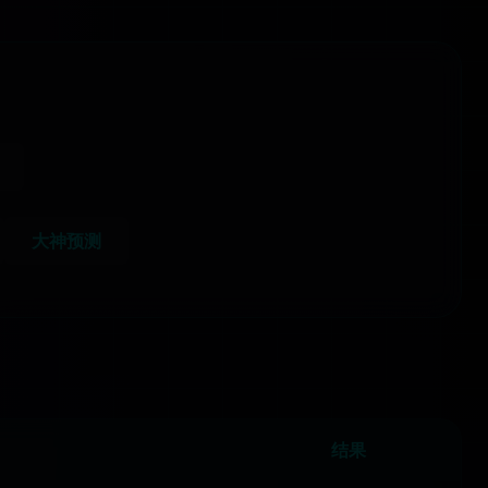
大神预测
结果