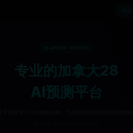
组合
实时数据 · AI智能预测
专业的加拿大28
AI预测平台
基于深度学习与大数据分析，为您提供精准的智能预测服
易记域名：XF28.VIP | 准确率: 74%