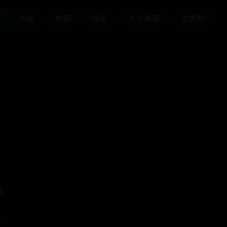
杀组
单双
四余
大小单双
龙虎和
务