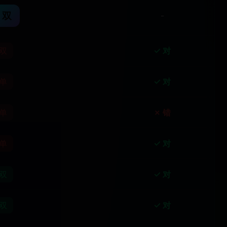
双
-
双
✓ 对
单
✓ 对
单
✗ 错
单
✓ 对
双
✓ 对
双
✓ 对