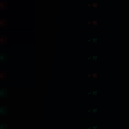
双
✗ 错
双
✗ 错
单
✓ 对
单
✓ 对
双
✗ 错
双
✓ 对
双
✓ 对
双
✓ 对